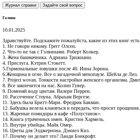
Журнал справки
Задайте свой вопрос
Галина
10.01.2025
Здравствуйте. Подскажите пожалуйста, какие из этих книг есть
1. Не говори никому. Грегг Олсен.
2. Что-то не так с Гэлвинами. Роберт Колкер.
3. Жена башмачника. Адриана Трижиани.
4. Прислуга. Кэтрин Стокетт.
5.Гормональные ловушки после 40. Инна Зорина.
6.Женщина в огне. Все о загадочной менопаузе. Шейла де Лиз.
7. Project wovan. Тонкости настройки женского организма. Дм
8. Все закончится на нас. Колин Гувер.
9. Поменяй воду цветам. Валери Перрен.
10. Рассечение Стоуна. Абрахам Вергезе.
11. Здесь была Бритт-Мари. Фредрик Бакман.
12. Бабушка велела кланяться и передать, что просит прощения
13. Жареные помидоры в кафе «Полустанок».
14. Книга утраченных имен. Кристин Хармель.
15. Внутри убийцы. Майк Омер.
16. Цветы для Элджернона. Дэниел Киз.
17. Почему он делает это? Ланди Бэнкрофт.