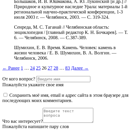
Большаков, И. В. Юшмакова, А. Ю. Лукинский [и др.] //
Природное и культурное наследие Урала: материалы 1-й
региональной научно-практической конференции, 1-3
июля 2003 г. — Челябинск, 2003. — С. 319-324.
Сенреда, М. С. Таганай // Челябинская область:
энциклопедия / [главный редактор К. Н. Бочкарев]. — Т.
6. — Челябинск, 2008. — С.387-389.
Шумихин, Е. В. Время. Камень. Человек: камень в
жизни человека / Е. В. Шумихин, В. А. Волгин. —
Челябинск, 2006.
Пагинация
← Ранее
1
…
24
25
26
27
28
…
83
Далее →
комментариев
От кого вопрос?
Пожалуйста укажите свое имя
Сохранить моё имя, email и адрес сайта в этом браузере для
последующих моих комментариев.
Что вас интересует?
Пожалуйста напишите пару слов