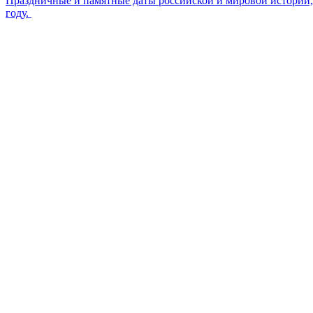
Праздничные и памятные даты российской и мировой истории, 
году.