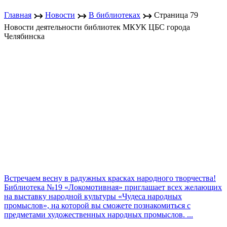
↣
↣
↣
Главная
Новости
В библиотеках
Страница 79
Новости деятельности библиотек МКУК ЦБС города
Челябинска
Встречаем весну в радужных красках народного творчества!
Библиотека №19 «Локомотивная» приглашает всех желающих
на выставку народной культуры «Чудеса народных
промыслов», на которой вы сможете познакомиться с
предметами художественных народных промыслов. ...