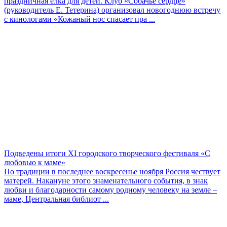
праздничная елка для детей. Клуб «Собачье сердце»
(руководитель Е. Тетерина) организовал новогоднюю встречу
с кинологами «Кожаный нос спасает пра ...
Подведены итоги XI городского творческого фестиваля «С
любовью к маме»
По традиции в последнее воскресенье ноября Россия чествует
матерей. Накануне этого знаменательного события, в знак
любви и благодарности самому родному человеку на земле –
маме, Центральная библиот ...