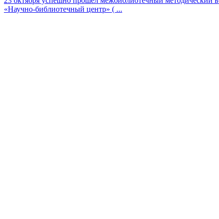
23 октября успешно прошел межбиблиотечный методический 
«Научно-библиотечный центр» ( ...