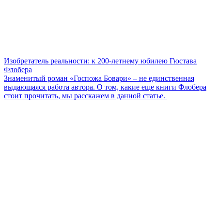
Изобретатель реальности: к 200-летнему юбилею Гюстава
Флобера
Знаменитый роман «Госпожа Бовари» – не единственная
выдающаяся работа автора. О том, какие еще книги Флобера
стоит прочитать, мы расскажем в данной статье.