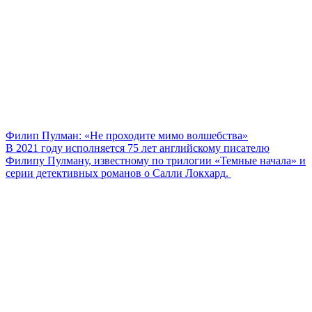
Филип Пулман: «Не проходите мимо волшебства»
В 2021 году исполняется 75 лет английскому писателю
Филипу Пулману, известному по трилогии «Темные начала» и
серии детективных романов о Салли Локхард.