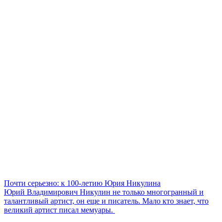
Почти серьезно: к 100-летию Юрия Никулина
Юрий Владимирович Никулин не только многогранный и
талантливый артист, он еще и писатель. Мало кто знает, что
великий артист писал мемуары.