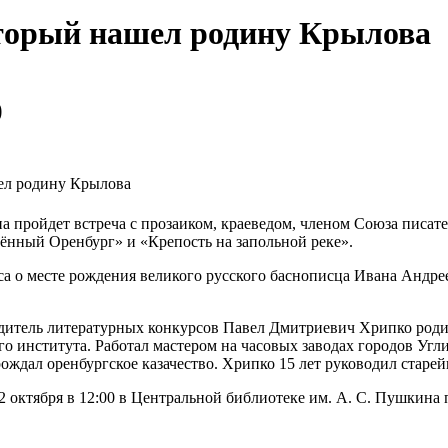
оторый нашел родину Крылова
0
ел родину Крылова
ина пройдет встреча с прозаиком, краеведом, членом Союза пис
ённый Оренбург» и «Крепость на запольной реке».
а о месте рождения великого русского баснописца Ивана Андре
едитель литературных конкурсов Павел Дмитриевич Хрипко роди
о института. Работал мастером на часовых заводах городов Угли
зрождал оренбургское казачество. Хрипко 15 лет руководил ста
 октября в 12:00 в Центральной библиотеке им. А. С. Пушкина п