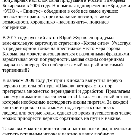
популярных настолок была придумана в России Тимофеем
Бокаревым в 2006 году. Напоминая одновременно «Бридж» и
«УНО», «Свинтус» объединил в себе все самое лучшее:
несложные правила, оригинальный дизайн, а также
возможность хорошенько «насвинячить», подсидев
соперников.
В 2017 году русский автор Юрий Журавлев придумал
замечательную карточную стратегию «Котэм сити». Участвуя
в предвыборной гонке на престижное место мэра города
Котэма, вы можете договариваться с различными фракциями,
зарабатывая очки популярности, мешая своим соперникам
вырваться вперед. Кто победит: самый хитрый или самый
терпеливый?
В далеком 2009 году Дмитрий Кибкало выпустил первую
версию настольной игры «Шакал», которая с тех пор
претерпела множество переизданий и доработок. Предлагаем
вашему вниманию классического «Шакала»: опасный остров,
который необходимо исследовать лихим пиратам. За каждой
клеткой игрового поля может подстерегать опасность –
людоед или острые колья, однако во время путешествия также
можно приобрести верных соратников на пути к наживе.
Также вы можете принести свои настольные игры, предложив
сыграть остальным игрокам партию в вашу любимую