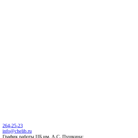
264-25-23
info@chelib.ru
График работы ЦБ им. А.С. Пушкина: