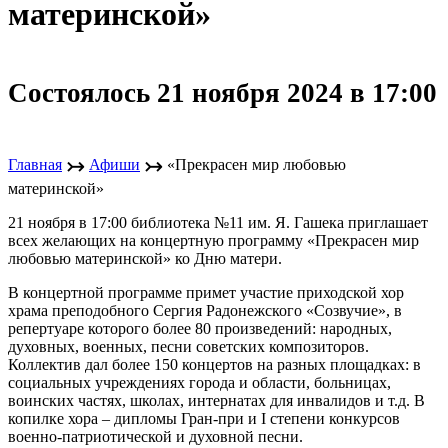
материнской»
Состоялось 21 ноября 2024 в 17:00
↣
↣
Главная
Афиши
«Прекрасен мир любовью
материнской»
21 ноября в 17:00 библиотека №11 им. Я. Гашека приглашает
всех желающих на концертную программу «Прекрасен мир
любовью материнской» ко Дню матери.
В концертной программе примет участие приходской хор
храма преподобного Сергия Радонежского «Созвучие», в
репертуаре которого более 80 произведений: народных,
духовных, военных, песни советских композиторов.
Коллектив дал более 150 концертов на разных площадках: в
социальных учреждениях города и области, больницах,
воинских частях, школах, интернатах для инвалидов и т.д. В
копилке хора – дипломы Гран-при и I степени конкурсов
военно-патриотической и духовной песни.