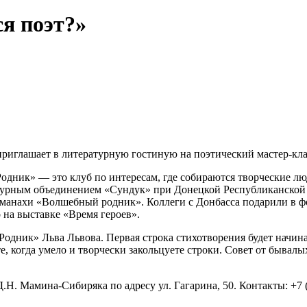
ся поэт?»
приглашает в литературную гостиную на поэтический мастер-кла
одник» — это клуб по интересам, где собираются творческие лю
атурным объединением «Сундук» при Донецкой Республиканской
ьманахи «Волшебный родник». Коллеги с Донбасса подарили в ф
 на выставке «Время героев».
дник» Льва Львова. Первая строка стихотворения будет начинать
е, когда умело и творчески закольцуете строки. Совет от бывал
Н. Мамина-Сибиряка по адресу ул. Гагарина, 50. Контакты: +7 (35