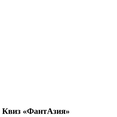
Квиз «ФантАзия»