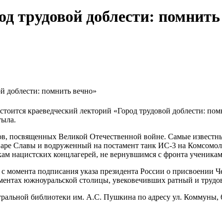
д трудовой доблести: помнить
й доблести: помнить вечно»
остоится краеведческий лекторий «Город трудовой доблести: по
тыла.
ов, посвященных Великой Отечественной войне. Самые известны
варе Славы и водруженный на постамент танк ИС-3 на Комсомол
ам нацистских концлагерей, не вернувшимся с фронта ученикам
 с момента подписания указа президента России о присвоении Ч
ментах южноуральской столицы, увековечивших ратный и трудов
альной библиотеки им. А.С. Пушкина по адресу ул. Коммуны, 69.