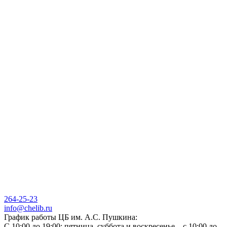
264-25-23
info@chelib.ru
График работы ЦБ им. А.С. Пушкина:
С 10:00 до 19:00; пятница, суббота и воскресенье – с 10:00 до