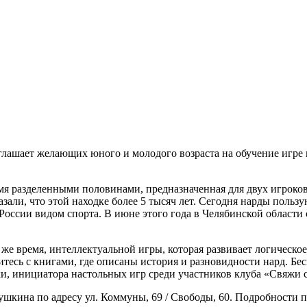
глашает желающих юного и молодого возраста на обучение игре 
умя разделенными половинами, предназначенная для двух игроков
али, что этой находке более 5 тысяч лет. Сегодня нарды польз
оссии видом спорта. В июне этого года в Челябинской области
то же время, интеллектуальной игры, которая развивает логическ
тесь с книгами, где описаны история и разновидности нард. Бес
и, инициатора настольных игр среди участников клуба «Свяжи с
ушкина по адресу ул. Коммуны, 69 / Свободы, 60. Подробности по