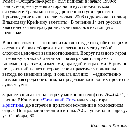
Роман «Общага-на-Крови» был написан в начале 1990-х
годов, во время учёбы автора на искусствоведческом
факультете Уральского государственного университета.
Произведение вышло в свет только 2006 году, что дало повод
Владиславу Крейнину заметить: «В течение 14 лет русская
классическая литература не досчитывалась настоящего
шедевра».
В основе сюжета – история из жизни студентов, обитающих в
соседних блоках общежития и связанных между собой
сложной цепочкой взаимоотношений. Вокруг главного героя
– первокурсника Отличника – разыгрываются драмы с
запоями, страстями, изменами, враждой и страхами. В романе
нет указаний на вуз и город; герои практически лишены
выхода во внешний мир, и общага для них – «единственно
возможная среда обитания, за пределами которой их просто не
существует».
Заранее записаться на встречу можно по телефону 264-64-21, в
группе ВКонтакте
«Читающий Лис»
или у куратора
Кристины
. До встречи в приятной компании в молодёжном
отделе Центральной библиотеки им. А.С.Пушкина по адресу:
ул. Свободы, 60!
Кристина Хохрова