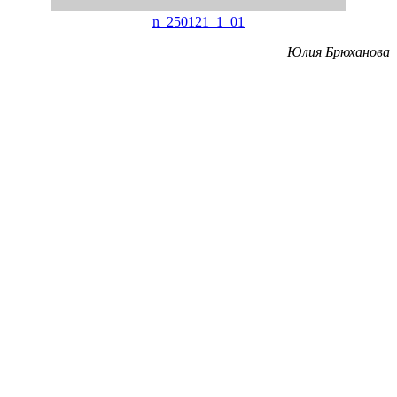
n_250121_1_01
Юлия Брюханова