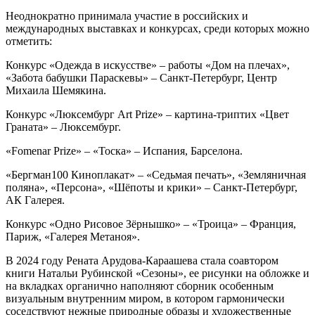
Неоднократно принимала участие в российских и
международных выставках и конкурсах, среди которых можно
отметить:
Конкурс «Одежда в искусстве» – работы «Дом на плечах»,
«Забота бабушки Параскевы» – Санкт-Петербург, Центр
Михаила Шемякина.
Конкурс «Люксембург Art Prize» – картина-триптих «Цвет
Граната» – Люксембург.
«Fomenar Prize» – «Тоска» – Испания, Барселона.
«Бергман100 Киноплакат» – «Седьмая печать», «Земляничная
поляна», «Персона», «Шёпоты и крики» – Санкт-Петербург,
АК Галерея.
Конкурс «Одно Рисовое Зёрнышко» – «Троица» – Франция,
Париж, «Галерея Метаноя».
В 2024 году Рената Арудова-Караашева стала соавтором
книги Натальи Рубинской «Сезоны», ее рисунки на обложке и
на вкладках органично наполняют сборник особенным
визуальным внутренним миром, в котором гармонически
соседствуют нежные природные образы и художественные