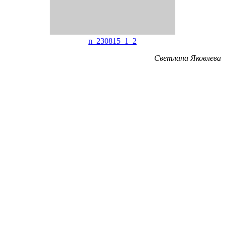
n_230815_1_2
Светлана Яковлева