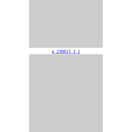
n_230815_1_1