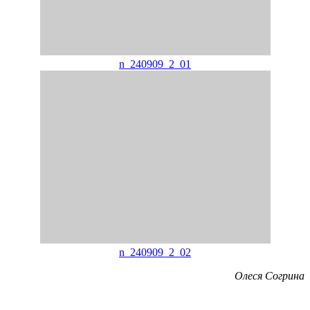
n_240909_2_01
n_240909_2_02
Олеся Согрина