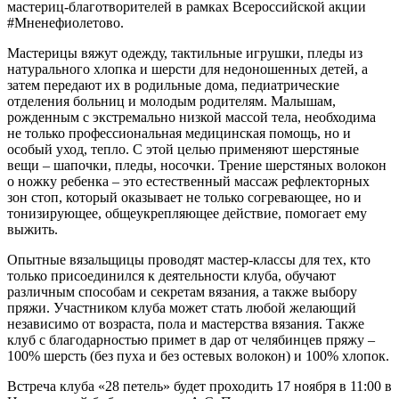
мастериц-благотворителей в рамках Всероссийской акции
#Мненефиолетово.
Мастерицы вяжут одежду, тактильные игрушки, пледы из
натурального хлопка и шерсти для недоношенных детей, а
затем передают их в родильные дома, педиатрические
отделения больниц и молодым родителям. Малышам,
рожденным с экстремально низкой массой тела, необходима
не только профессиональная медицинская помощь, но и
особый уход, тепло. С этой целью применяют шерстяные
вещи – шапочки, пледы, носочки. Трение шерстяных волокон
о ножку ребенка – это естественный массаж рефлекторных
зон стоп, который оказывает не только согревающее, но и
тонизирующее, общеукрепляющее действие, помогает ему
выжить.
Опытные вязальщицы проводят мастер-классы для тех, кто
только присоединился к деятельности клуба, обучают
различным способам и секретам вязания, а также выбору
пряжи. Участником клуба может стать любой желающий
независимо от возраста, пола и мастерства вязания. Также
клуб с благодарностью примет в дар от челябинцев пряжу –
100% шерсть (без пуха и без остевых волокон) и 100% хлопок.
Встреча клуба «28 петель» будет проходить 17 ноября в 11:00 в