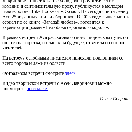
Лавринович пишет в жанре young adult романтические
комедии и сентиментальную прозу, публикуется в молодом
издательстве «Like Book» от «Эксмо». На сегодняшний день у
Аси 25 изданных книг и сборников. В 2023 году вышел мини-
сериал по её книге «Загадай любовь», готовится к
экранизации роман «Нелюбовь сероглазого короля».
В рамках встречи Ася рассказала о своём творческом пути, об
опыте соавторства, о планах на будущее, ответила на вопросы
читателей.
На встречу с любимым писателем приехали поклонники со
всего города и даже из области.
Фотоальбом встречи смотрите
здесь.
Видео творческой встречи с Асей Лавринович можно
посмотреть
по ссылке.
Олеся Согрин
а