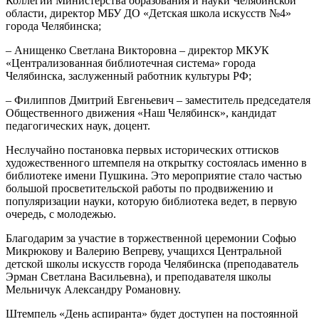
Коллегии Министерства образования и науки Челябинской
области, директор МБУ ДО «Детская школа искусств №4»
города Челябинска;
– Анищенко Светлана Викторовна – директор МКУК
«Централизованная библиотечная система» города
Челябинска, заслуженный работник культуры РФ;
– Филиппов Дмитрий Евгеньевич – заместитель председателя
Общественного движения «Наш Челябинск», кандидат
педагогических наук, доцент.
Неслучайно постановка первых исторических оттисков
художественного штемпеля на открытку состоялась именно в
библиотеке имени Пушкина. Это мероприятие стало частью
большой просветительской работы по продвижению и
популяризации науки, которую библиотека ведет, в первую
очередь, с молодежью.
Благодарим за участие в торжественной церемонии Софью
Микрюкову и Валерию Вепреву, учащихся Центральной
детской школы искусств города Челябинска (преподаватель
Эрман Светлана Васильевна), и преподавателя школы
Мельничук Александру Романовну.
Штемпель «День аспиранта» будет доступен на постоянной