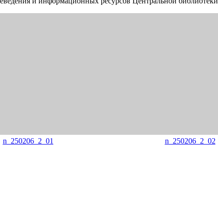
аеведения и информационных ресурсов Центральной библиотеки 
n_250206_2_01
n_250206_2_02