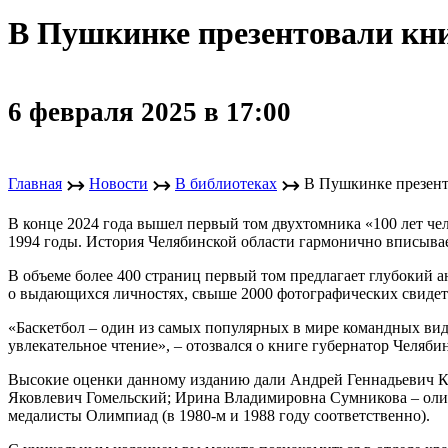
В Пушкинке презентовали кни
6 февраля 2025 в 17:00
↣
↣
↣
Главная
Новости
В библиотеках
В Пушкинке презент
В конце 2024 года вышел первый том двухтомника «100 лет ч
1994 годы. История Челябинской области гармонично вписывае
В объеме более 400 страниц первый том предлагает глубокий а
о выдающихся личностях, свыше 2000 фотографических свидете
«Баскетбол – один из самых популярных в мире командных видо
увлекательное чтение», – отозвался о книге губернатор Челяб
Высокие оценки данному изданию дали Андрей Геннадьевич К
Яковлевич Гомельский; Ирина Владимировна Сумникова – олим
медалисты Олимпиад (в 1980-м и 1988 году соответственно).