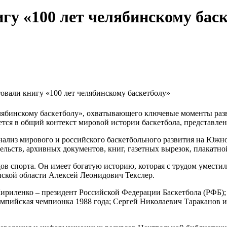
гу «100 лет челябинскому бас
овали книгу «100 лет челябинскому баскетболу»
елябинскому баскетболу», охватывающего ключевые моменты раз
тся в общий контекст мировой истории баскетбола, представле
нализ мирового и российского баскетбольного развития на Южно
льств, архивных документов, книг, газетных вырезок, плакатной
в спорта. Он имеет богатую историю, которая с трудом уместил
инской области Алексей Леонидович Текслер.
ириленко – президент Российской Федерации Баскетбола (РФБ)
пийская чемпионка 1988 года; Сергей Николаевич Тараканов и