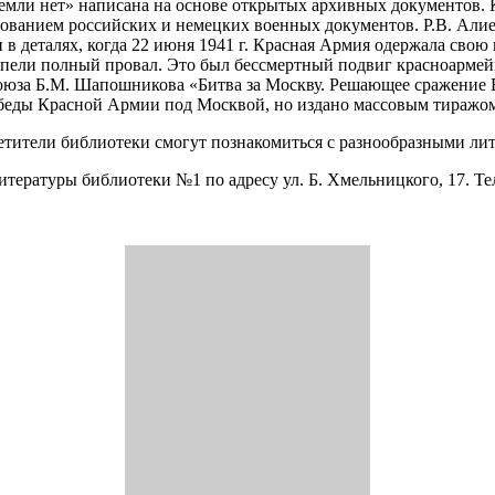
 земли нет» написана на основе открытых архивных документов.
зованием российских и немецких военных документов. Р.В. Алие
 в деталях, когда 22 июня 1941 г. Красная Армия одержала сво
ерпели полный провал. Это был бессмертный подвиг красноармей
оюза Б.М. Шапошникова «Битва за Москву. Решающее сражение 
беды Красной Армии под Москвой, но издано массовым тиражом 
сетители библиотеки смогут познакомиться с разнообразными л
ературы библиотеки №1 по адресу ул. Б. Хмельницкого, 17. Тел.