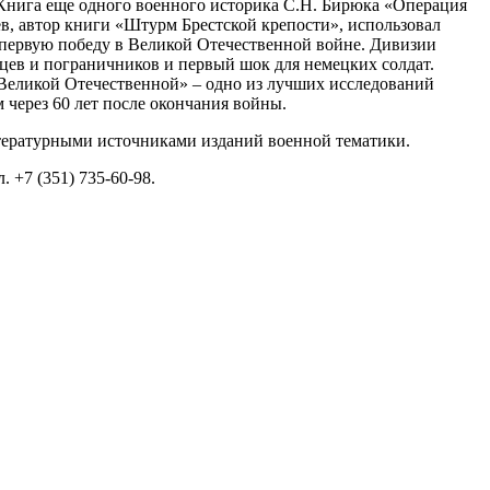
 Книга еще одного военного историка С.Н. Бирюка «Операция
в, автор книги «Штурм Брестской крепости», использовал
ю первую победу в Великой Отечественной войне. Дивизии
цев и пограничников и первый шок для немецких солдат.
Великой Отечественной» – одно из лучших исследований
через 60 лет после окончания войны.
итературными источниками изданий военной тематики.
 +7 (351) 735-60-98.