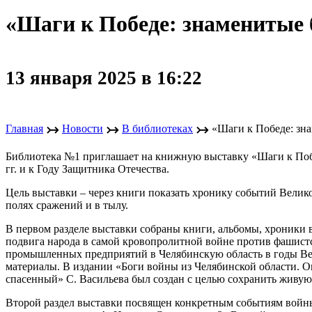
«Шаги к Победе: знаменитые
13 января 2025 в 16:22
↣
↣
↣
Главная
Новости
В библиотеках
«Шаги к Победе: зн
Библиотека №1 приглашает на книжную выставку «Шаги к Поб
гг. и к Году Защитника Отечества.
Цель выставки – через книги показать хронику событий Велик
полях сражений и в тылу.
В первом разделе выставки собраны книги, альбомы, хроники 
подвига народа в самой кровопролитной войне против фашист
промышленных предприятий в Челябинскую область в годы Ве
материалы. В издании «Боги войны из Челябинской области. 
спасенный» С. Васильева был создан с целью сохранить живую п
Второй раздел выставки посвящен конкретным событиям войны: 