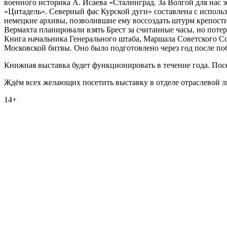
военного историка А. Исаева «Сталинград. За Волгой для нас
«Цитадель». Северный фас Курской дуги» составлена с исполь
немецкие архивы, позволившие ему воссоздать штурм крепости
Вермахта планировали взять Брест за считанные часы, но пот
Книга начальника Генерального штаба, Маршала Советского С
Московской битвы. Оно было подготовлено через год после по
Книжная выставка будет функционировать в течение года. По
Ждём всех желающих посетить выставку в отделе отраслевой лит
14+