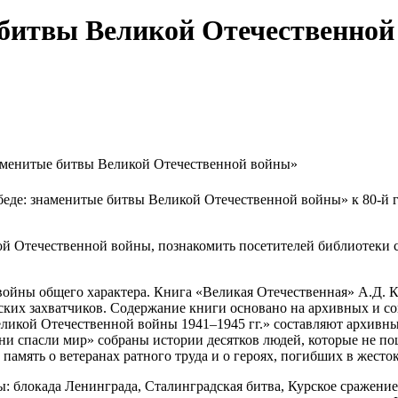
 битвы Великой Отечественной
аменитые битвы Великой Отечественной войны»
еде: знаменитые битвы Великой Отечественной войны» к 80-й 
ой Отечественной войны, познакомить посетителей библиотеки 
войны общего характера. Книга «Великая Отечественная» А.Д. К
ских захватчиков. Содержание книги основано на архивных и с
ликой Отечественной войны 1941–1945 гг.» составляют архивны
Они спасли мир» собраны истории десятков людей, которые не 
амять о ветеранах ратного труда и о героях, погибших в жесток
блокада Ленинграда, Сталинградская битва, Курское сражение, п