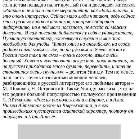
солнце там нещадно палит круглый год и досаждает жителям.
«
Раньше я не знал о таком мероприятии, как «Библионочь», и
это очень интересно. Сейчас мало люди читают, ведь сейчас
много разных видов источников, которые собирают
информацию, но в ней мало полезного, не всегда ей можно
доверять. Я сам посещаю библиотеку у себя в университете,
Публичную библиотеку, поскольку я студент и мне это
необходимо для учебы. Читал книги на английском, на своем
родном сингальском языке, но на русском за 8 лет жизни в
России пока так и не смог – очень сложно, язык очень
богатый. Хочется чувствовать искусство, пока читаешь, но
на русском приходится много думать, переводить, и чтение
становится очень скучным
», – делится Увинду. Тем не менее,
наш гость – очень начитанный молодой человек,
разбирающийся в русской литературе: его любимые авторы –
М. Шолохов, Н. Островский. Также Увинду рассказал, что на
его родине большой популярностью пользуются произведения
Ч. Айтматова: «
Россия расположена и в Европе, и в Азии.
Чингиз Айтматов родом из Кыргызстана, и в его
произведениях чувствуется азиатский характер, поэтому он
популярен в Шри-Ланке
».