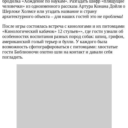
бродилка «Хождение по наукам». Разгадать шифр «плящущие
человечки» из одноименного рассказа Артура Конана Дойля о
Шерлоке Холмсе или угадать название и страну
архитектурного объекта – для наших гостей это не проблема!
После игры состоялась встреча с кинологами и их питомцами
«Кинологический кабачок» 12 стульев»», где гости узнали об
особенностях воспитания разных пород собак: шпиц, грифон,
американский голый терьер и булли. У каждого была
возможность сфотографироваться с питомцами: хвостатые
гости Библионочи охотно шли на контакт и давали себя
погладить.