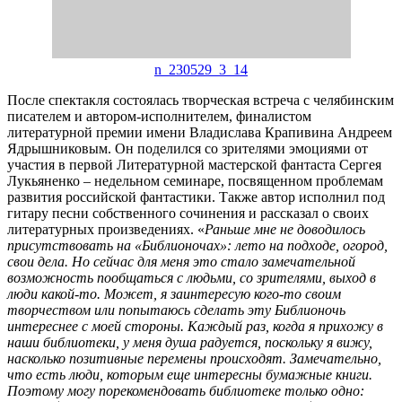
n_230529_3_14
После спектакля состоялась творческая встреча с челябинским
писателем и автором-исполнителем, финалистом
литературной премии имени Владислава Крапивина Андреем
Ядрышниковым. Он поделился со зрителями эмоциями от
участия в первой Литературной мастерской фантаста Сергея
Лукьяненко – недельном семинаре, посвященном проблемам
развития российской фантастики. Также автор исполнил под
гитару песни собственного сочинения и рассказал о своих
литературных произведениях. «
Раньше мне не доводилось
присутствовать на «Библионочах»: лето на подходе, огород,
свои дела. Но сейчас для меня это стало замечательной
возможность пообщаться с людьми, со зрителями, выход в
люди какой-то. Может, я заинтересую кого-то своим
творчеством или попытаюсь сделать эту Библионочь
интереснее с моей стороны. Каждый раз, когда я прихожу в
наши библиотеки, у меня душа радуется, поскольку я вижу,
насколько позитивные перемены происходят. Замечательно,
что есть люди, которым еще интересны бумажные книги.
Поэтому могу порекомендовать библиотеке только одно: