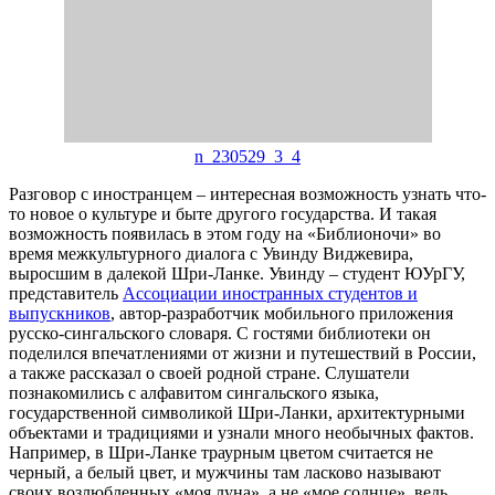
n_230529_3_4
Разговор с иностранцем – интересная возможность узнать что-
то новое о культуре и быте другого государства. И такая
возможность появилась в этом году на «Библионочи» во
время межкультурного диалога с Увинду Виджевира,
выросшим в далекой Шри-Ланке. Увинду – студент ЮУрГУ,
представитель
Ассоциации иностранных студентов и
выпускников
, автор-разработчик мобильного приложения
русско-сингальского словаря. С гостями библиотеки он
поделился впечатлениями от жизни и путешествий в России,
а также рассказал о своей родной стране. Слушатели
познакомились с алфавитом сингальского языка,
государственной символикой Шри-Ланки, архитектурными
объектами и традициями и узнали много необычных фактов.
Например, в Шри-Ланке траурным цветом считается не
черный, а белый цвет, и мужчины там ласково называют
своих возлюбленных «моя луна», а не «мое солнце», ведь