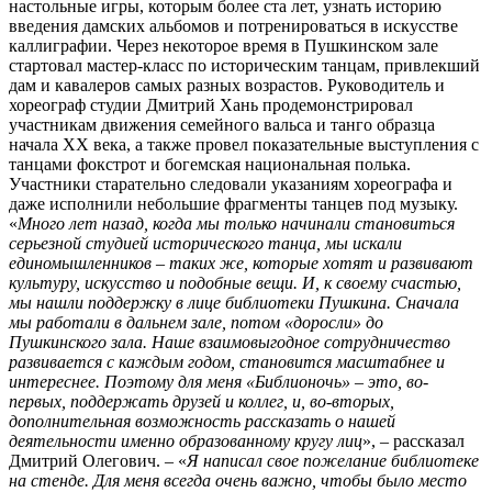
настольные игры, которым более ста лет, узнать историю
введения дамских альбомов и потренироваться в искусстве
каллиграфии. Через некоторое время в Пушкинском зале
стартовал мастер-класс по историческим танцам, привлекший
дам и кавалеров самых разных возрастов. Руководитель и
хореограф студии Дмитрий Хань продемонстрировал
участникам движения семейного вальса и танго образца
начала ХХ века, а также провел показательные выступления с
танцами фокстрот и богемская национальная полька.
Участники старательно следовали указаниям хореографа и
даже исполнили небольшие фрагменты танцев под музыку.
«
Много лет назад, когда мы только начинали становиться
серьезной студией исторического танца, мы искали
единомышленников – таких же, которые хотят и развивают
культуру, искусство и подобные вещи. И, к своему счастью,
мы нашли поддержку в лице библиотеки Пушкина. Сначала
мы работали в дальнем зале, потом «доросли» до
Пушкинского зала. Наше взаимовыгодное сотрудничество
развивается с каждым годом, становится масштабнее и
интереснее. Поэтому для меня «Библионочь» – это, во-
первых, поддержать друзей и коллег, и, во-вторых,
дополнительная возможность рассказать о нашей
деятельности именно образованному кругу лиц
», – рассказал
Дмитрий Олегович. – «
Я написал свое пожелание библиотеке
на стенде. Для меня всегда очень важно, чтобы было место