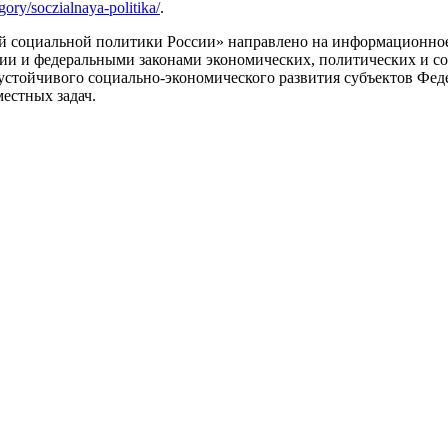
gory/soczialnaya-politika/
.
й социальной политики России» направлено на информационное
и и федеральными законами экономических, политических и со
 устойчивого социально-экономического развития субъектов Фе
естных задач.