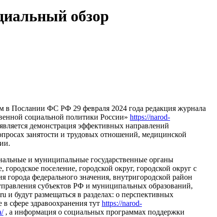
ециальный обзор
м в Послании ФС РФ 29 февраля 2024 года редакция журнала
твенной социальной политики России»
https://narod-
 является демонстрация эффективных направлений
опросах занятости и трудовых отношений, медицинской
ии.
ональные и муниципальные государственные органы
городское поселение, городской округ, городской округ с
я города федерального значения, внутригородской район
управления субъектов РФ и муниципальных образований,
 и будут размещаться в разделах: о перспективных
е в сфере здравоохранения тут
https://narod-
a/
, а информация о социальных программах поддержки