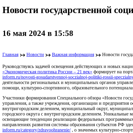
Новости государственной соц
16 мая 2024 в 15:58
↣
↣
↣
Главная
Новости
Важная информация
Новости госуд
Руководствуясь задачей освещения действующих и новых нац
«Экономическая политика России – 21 век»
формирует на порт
inform.ru/novosti-gosudarstvennoj-soczialnoj-politiki-rossii-speczialn
деятельности региональных и муниципальных органов управле
помощи, культурно-спортивного, образовательного потенциала
Участники формирования Специального обзора «Новости госу
управления, а также учреждения, организации и предприятия о
внутригородским делением, муниципальный округ, муниципаль
городского округа с внутригородским делением. Уникальные 
освещающие тенденции реализации федеральных программных ме
направлениях развития системы образования субъектов РФ зде
inform.ru/category/zdravoohranenie/
, о значимых культурно-спор