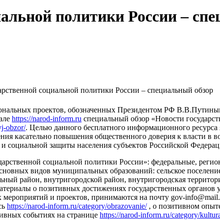
иальной политики России – сп
арственной социальной политики России – специальный обзор
иональных проектов, обозначенных Президентом РФ В.В.Путины
але
https://narod-inform.ru
специальный обзор «Новости государс
yj-obzor/
. Целью данного бесплатного информационного ресурса
ния касательно повышения общественного доверия к власти в в
 и социальной защиты населения субъектов Российской Федерац
дарственной социальной политики России»: федеральные, реги
сновных видов муниципальных образований: сельское поселение, 
ный район, внутригородской район, внутригородская территори
материалы о позитивных достижениях государственных органов 
роприятий и проектов, принимаются на почту gov-info@mail.ru
сь
https://narod-inform.ru/category/obrazovanie/
, о позитивном опыт
тивных событиях на странице
https://narod-inform.ru/category/kultur