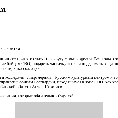
ам
и солдатам
ции его принято отмечать в кругу семьи и друзей. Вот только об
ние бойцам СВО, подарить частичку тепла и поддержать защитн
яя открытка солдату».
л и колледжей, с партнёрами – Русским культурным центром и
 отправлены бойцам Росгвардии, находящимся в зоне СВО, как ча
ябинской области Антон Николаев.
желания, которые обязательно сбудутся!