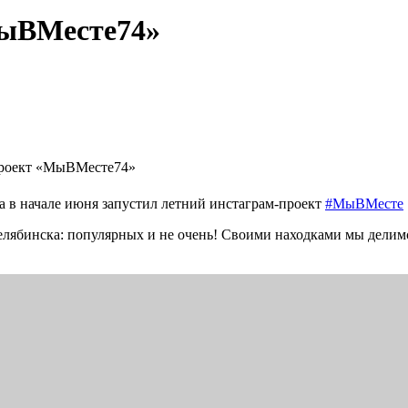
МыВМесте74»
проект «МыВМесте74»
 в начале июня запустил летний инстаграм-проект
#МыВМесте
елябинска: популярных и не очень! Своими находками мы дели