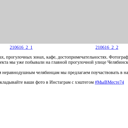
210616_2_1
210616_2_2
ах, прогулочных зонах, кафе, достопримечательностях. Фотограф
роекта мы уже побывали на главной прогулочной улице Челябинс
неравнодушным челябинцам мы предлагаем поучаствовать в наш
ыкладывайте ваши фото в Инстаграм с хэштегом
#МыВМесте74