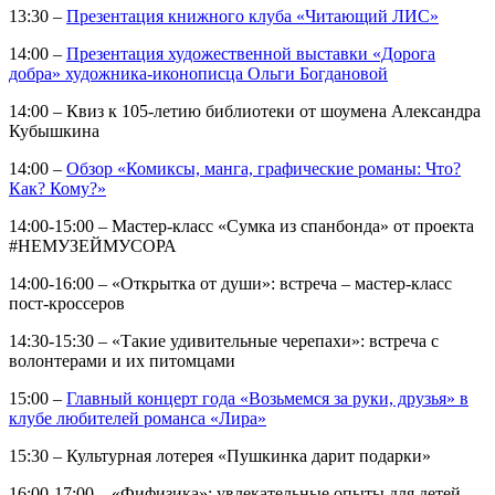
13:30 –
Презентация книжного клуба «Читающий ЛИС»
14:00 –
Презентация художественной выставки «Дорога
добра» художника-иконописца Ольги Богдановой
14:00 – Квиз к 105-летию библиотеки от шоумена Александра
Кубышкина
14:00 –
Обзор «Комиксы, манга, графические романы: Что?
Как? Кому?»
14:00-15:00 – Мастер-класс «Сумка из спанбонда» от проекта
#НЕМУЗЕЙМУСОРА
14:00-16:00 – «Открытка от души»: встреча – мастер-класс
пост-кроссеров
14:30-15:30 – «Такие удивительные черепахи»: встреча с
волонтерами и их питомцами
15:00 –
Главный концерт года «Возьмемся за руки, друзья» в
клубе любителей романса «Лира»
15:30 – Культурная лотерея «Пушкинка дарит подарки»
16:00-17:00 – «Фифизика»: увлекательные опыты для детей