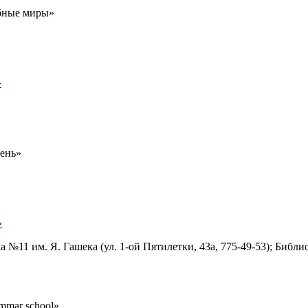
ебные миры»
»
день»
»
а №11 им. Я. Гашека (ул. 1-ой Пятилетки, 43а, 775-49-53); Библ
mmar school»