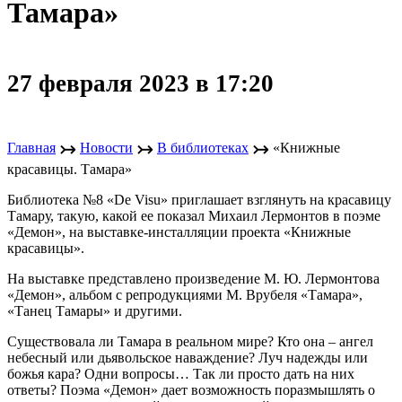
Тамара»
27 февраля 2023 в 17:20
↣
↣
↣
Главная
Новости
В библиотеках
«Книжные
красавицы. Тамара»
Библиотека №8 «De Visu» приглашает взглянуть на красавицу
Тамару, такую, какой ее показал Михаил Лермонтов в поэме
«Демон», на выставке-инсталляции проекта «Книжные
красавицы».
На выставке представлено произведение М. Ю. Лермонтова
«Демон», альбом с репродукциями М. Врубеля «Тамара»,
«Танец Тамары» и другими.
Существовала ли Тамара в реальном мире? Кто она – ангел
небесный или дьявольское наваждение? Луч надежды или
божья кара? Одни вопросы… Так ли просто дать на них
ответы? Поэма «Демон» дает возможность поразмышлять о