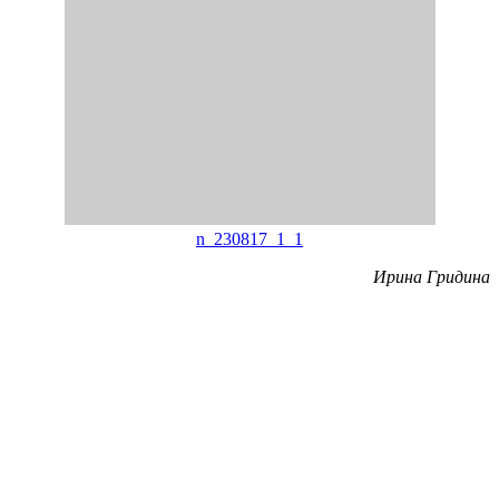
n_230817_1_1
Ирина Гридина