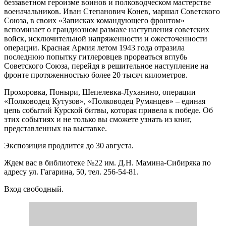
беззаветном героизме воинов и полководческом мастерстве
военачальников. Иван Степанович Конев, маршал Советского
Союза, в своих «Записках командующего фронтом»
вспоминает о грандиозном размахе наступления советских
войск, исключительной напряженности и ожесточенности
операции. Красная Армия летом 1943 года отразила
последнюю попытку гитлеровцев прорваться вглубь
Советского Союза, перейдя в решительное наступление на
фронте протяженностью более 20 тысяч километров.
Прохоровка, Поныри, Шепелевка-Луханино, операции
«Полководец Кутузов», «Полководец Румянцев» – единая
цепь событий Курской битвы, которая привела к победе. Об
этих событиях и не только вы сможете узнать из книг,
представленных на выставке.
Экспозиция продлится до 30 августа.
Ждем вас в библиотеке №22 им. Д.Н. Мамина-Сибиряка по
адресу ул. Гагарина, 50, тел. 256-54-81.
Вход свободный.