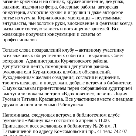
вязание крючком и на спицах, кружевоплетение, декупаж,
валяние, изделия из фетра, бисерные работы, авторская
бижутерия, авторские куклы и игрушки и даже авторское
литье из чугуна. Курчатовские мастерицы – неутомимые
энтузиасты, чьи золотые руки, вдохновение и фантазия всегда
вызывают светлую зависть и восхищение зрителей. Все
желающие получили консультации и советы от
профессионалов.
Теплые слова поздравлений клубу – активному участнику
всех значимых общественных событий – выразили: Совет
ветеранов, Администрация Курчатовского района,
Депутатский центр, помощники депутатов района.
руководители Курчатовских клубных объединений.
Рукодельницам желали созидания, согласия и единения,
творить шедевры и продолжать добрые встречи в библиотеке.
С музыкальным приветствием перед собравшейся аудиторией
выступили: вокальное трио «Вдохновение», певицы Лидия
Гусева и Татьяна Красавцева. Все участники вместе с певцами
дружно исполнили «гимн Рябинушек»
Напоминаем, следующая встреча в библиотечном клубе
рукоделия «Рябинушка» состоится 6 апреля в 11.00.
Приглашаем всех желающих в библиотеку № 26 им. Л.
Татьяничевой по адресу Комсомольский пр., 41 тел.: 742-07-