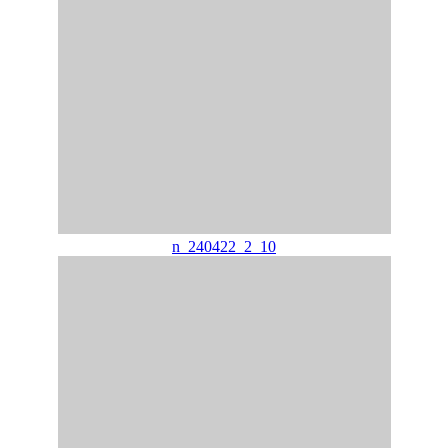
n_240422_2_10