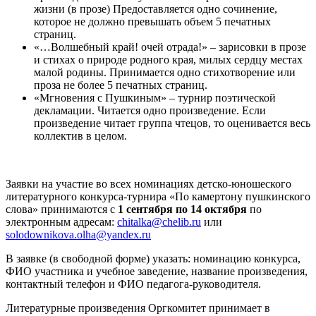
жизни (в прозе) Предоставляется одно сочинение,
которое не должно превышать объем 5 печатных
страниц.
«…Волшебный край! очей отрада!» – зарисовки в прозе
и стихах о природе родного края, милых сердцу местах
малой родины. Принимается одно стихотворение или
проза не более 5 печатных страниц.
«Мгновения с Пушкиным» – турнир поэтической
декламации. Читается одно произведение. Если
произведение читает группа чтецов, то оценивается весь
коллектив в целом.
Заявки на участие во всех номинациях детско-юношеского
литературного конкурса-турнира «По камертону пушкинского
слова» принимаются с
1 сентября по 14 октября
по
электронным адресам:
chitalka@chelib.ru
или
solodownikova.olha@yandex.ru
В заявке (в свободной форме) указать: номинацию конкурса,
ФИО участника и учебное заведение, название произведения,
контактный телефон и ФИО педагога-руководителя.
Литературные произведения Оргкомитет принимает в