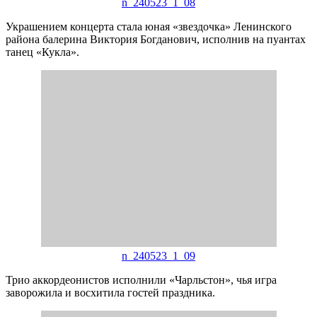
n_240523_1_08
Украшением концерта стала юная «звездочка» Ленинского
района балерина Виктория Богданович, исполнив на пуантах
танец «Кукла».
n_240523_1_09
Трио аккордеонистов исполнили «Чарльстон», чья игра
заворожила и восхитила гостей праздника.