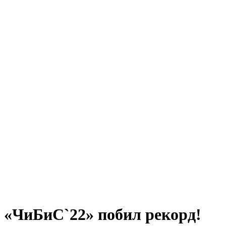
«ЧиБиС`22» побил рекорд!