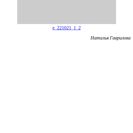
e_221021_1_2
Наталья Гаврилова