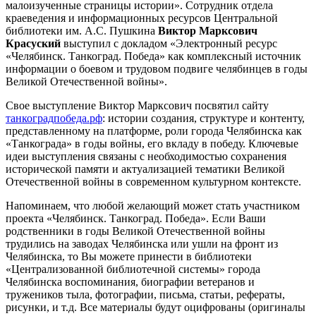
малоизученные страницы истории». Сотрудник отдела
краеведения и информационных ресурсов Центральной
библиотеки им. А.С. Пушкина
Виктор Марксович
Красуский
выступил с докладом «Электронный ресурс
«Челябинск. Танкоград. Победа» как комплексный источник
информации о боевом и трудовом подвиге челябинцев в годы
Великой Отечественной войны».
Свое выступление Виктор Марксович посвятил сайту
танкоградпобеда.рф
: истории создания, структуре и контенту,
представленному на платформе, роли города Челябинска как
«Танкограда» в годы войны, его вкладу в победу. Ключевые
идеи выступления связаны с необходимостью сохранения
исторической памяти и актуализацией тематики Великой
Отечественной войны в современном культурном контексте.
Напоминаем, что любой желающий может стать участником
проекта «Челябинск. Танкоград. Победа». Если Ваши
родственники в годы Великой Отечественной войны
трудились на заводах Челябинска или ушли на фронт из
Челябинска, то Вы можете принести в библиотеки
«Централизованной библиотечной системы» города
Челябинска воспоминания, биографии ветеранов и
тружеников тыла, фотографии, письма, статьи, рефераты,
рисунки, и т.д. Все материалы будут оцифрованы (оригиналы