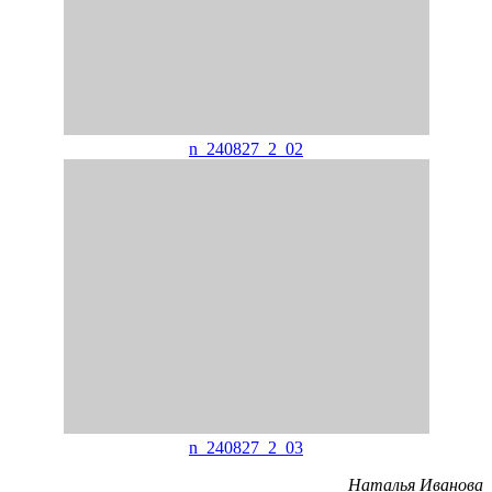
n_240827_2_02
n_240827_2_03
Наталья Иванова