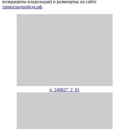
возвращены владельцам) и размещены на сайте
танкоградпобеда.рф
.
n_240827_2_01