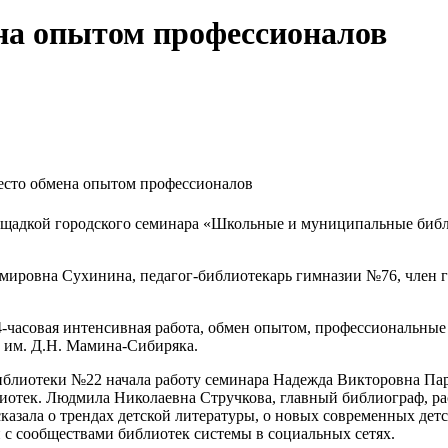
на опытом профессионалов
есто обмена опытом профессионалов
лощадкой городского семинара «Школьные и муниципальные биб
мировна Сухинина, педагог-библиотекарь гимназии №76, член 
 4-часовая интенсивная работа, обмен опытом, профессиональны
 им. Д.Н. Мамина-Сибиряка.
иблиотеки №22 начала работу семинара Надежда Викторовна Па
лиотек. Людмила Николаевна Стручкова, главный библиограф, р
азала о трендах детской литературы, о новых современных дет
 с сообществами библиотек системы в социальных сетях.