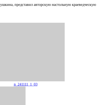
Пушкина, представил авторскую настольную краеведческую
n_241111_1_03