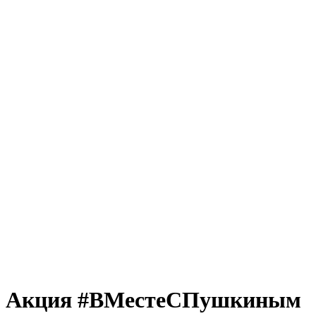
Акция #ВМестеСПушкиным