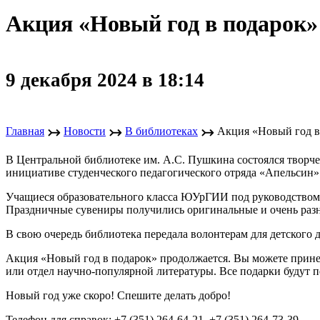
Акция «Новый год в подарок»
9 декабря 2024 в 18:14
↣
↣
↣
Главная
Новости
В библиотеках
Акция «Новый год в
В Центральной библиотеке им. А.С. Пушкина состоялся творч
инициативе студенческого педагогического отряда «Апельсин»
Учащиеся образовательного класса ЮУрГИИ под руководством 
Праздничные сувениры получились оригинальные и очень разно
В свою очередь библиотека передала волонтерам для детского д
Акция «Новый год в подарок» продолжается. Вы можете прине
или отдел научно-популярной литературы. Все подарки будут 
Новый год уже скоро! Спешите делать добро!
Телефон для справок: +7 (351) 264-64-21, +7 (351) 264-73-39.