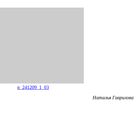
n_241209_1_03
Наталья Гаврилова