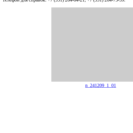
n_241209_1_01