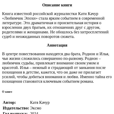
Описание книги
Книга известной российской журналистки Кати Качур
«Любимчик Эпохи» стала ярким событием в современной
литературе. Это драматичная и пронзительная история о
взрослении двух братьев, их отношениях друг с другом,
родителями и женщинами. Не обошлось без хитросплетений
судеб и неожиданных поворотов сюжета.
Аннотация
В центре повествования находятся два брата, Родион и Илья,
чьи жизни сложились совершенно по-разному. Родион ‒
любимчик судьбы, привлекает внимание своим умом и
красотой. Илья ‒ нежный и страдающий от заикания после
похищения в детстве, кажется, что он даже не прилагает
усилий, чтобы добиться внимания и любви. Именно тайна его
похищения становится ключевым событием романа.
О книге
Автор:
Катя Качур
Издательство:
Эксмо
Год выпуска:
2024