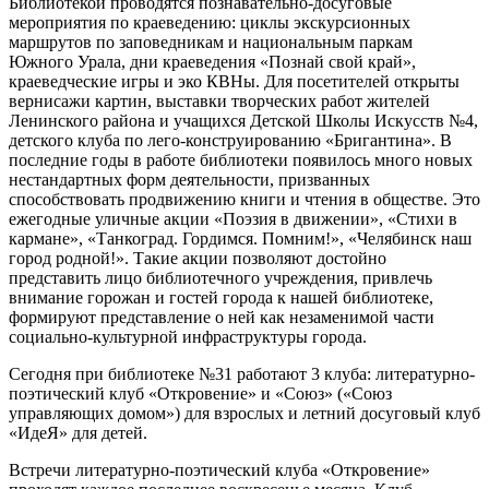
Библиотекой проводятся познавательно-досуговые
мероприятия по краеведению: циклы экскурсионных
маршрутов по заповедникам и национальным паркам
Южного Урала, дни краеведения «Познай свой край»,
краеведческие игры и эко КВНы. Для посетителей открыты
вернисажи картин, выставки творческих работ жителей
Ленинского района и учащихся Детской Школы Искусств №4,
детского клуба по лего-конструированию «Бригантина». В
последние годы в работе библиотеки появилось много новых
нестандартных форм деятельности, призванных
способствовать продвижению книги и чтения в обществе. Это
ежегодные уличные акции «Поэзия в движении», «Стихи в
кармане», «Танкоград. Гордимся. Помним!», «Челябинск наш
город родной!». Такие акции позволяют достойно
представить лицо библиотечного учреждения, привлечь
внимание горожан и гостей города к нашей библиотеке,
формируют представление о ней как незаменимой части
социально-культурной инфраструктуры города.
Сегодня при библиотеке №31 работают 3 клуба: литературно-
поэтический клуб «Откровение» и «Союз» («Союз
управляющих домом») для взрослых и летний досуговый клуб
«ИдеЯ» для детей.
Встречи литературно-поэтический клуба «Откровение»