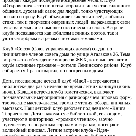
проходят каждое последнее воскресенье месяца. Клуб
«Откровение» – это попытка возродить искусство салонного
общения, духовный оазис для людей, тонко чувствующих
поэзию и прозу. Клуб объединяет как читателей, любящих
стихи, так и творчески одаренных людей, выражающих свои
чувства и мысли с помощью поэтического слова. Встречи
клуба посвящаются как юбилеям великих поэтов, так и
уютным добрым встречам с поэтами-земляками.
Клуб «Союз» (Союз управляющих домом) создан по
инициативе членов совета дома по улице Агалакова 26. Тема
встреч – это обсуждение вопросов ЖКХ, которые решают в
клубе активные граждане – жители Ленинского района. Клуб
собирается 1 раз в квартал, по воскресным дням.
Дети, посещающие детский клуб «ИдеЯ» встречаются в
библиотеке два раз в неделю во время летних каникул (июнь-
июль). Каждая встреча клуба тематическая, включает
познавательные мероприятия с разнообразием игровых форм,
творческие мастер-классы, громкие чтения, обзоры книжных
выставок. Наш детский клуб работает под девизом «Книга +
Творчество». Дети знакомятся с библиотекой, ее фондом,
участвуют в викторинах, «громких чтениях», заочно
путешествуют по разным городам и странам, посещают
волшебный кинозал. Летние встречи клуба «Идея»
способствуют привлечению детей в нашу библиотеку,