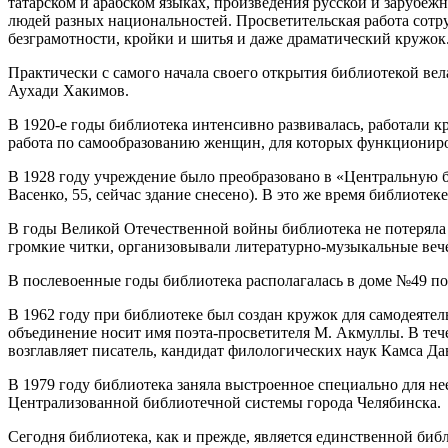
татарском и арабском языках, произведения русской и зарубеж
людей разных национальностей. Просветительская работа сот
безграмотности, кройки и шитья и даже драматический кружок
Практически с самого начала своего открытия библиотекой ве
Аухади Хакимов.
В 1920-е годы библиотека интенсивно развивалась, работали к
работа по самообразованию женщин, для которых функциониров
В 1928 году учреждение было преобразовано в «Центральную б
Васенко, 55, сейчас здание снесено). В это же время библиоте
В годы Великой Отечественной войны библиотека не потеряла 
громкие читки, организовывали литературно-музыкальные веч
В послевоенные годы библиотека располагалась в доме №49 по
В 1962 году при библиотеке был создан кружок для самодеяте
объединение носит имя поэта-просветителя М. Акмуллы. В тече
возглавляет писатель, кандидат филологических наук Камса Д
В 1979 году библиотека заняла выстроенное специально для нее
Централизованной библиотечной системы города Челябинска.
Сегодня библиотека, как и прежде, является единственной биб