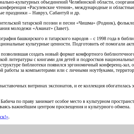
ально-культурных объединений Челябинской области, соорганиза
конференция «Расулевские чтения», международные и областные
е праздники ‒ Навруз, Сабантуй и др.
бительской татарской поэзии и песни «Чишма» (Родник), фольк
тания молодежи «Аманат» (Завет).
рафия башкирского и татарского народов – с 1998 года в библи
иональные культурные ценности. Подготовить её помогали акт
я, позволившая создать новый формат комфортного библиотечно
кой литературы с книгами для детей и подростков национальных
 в структуре библиотеки появился эргономичный конференц-зал
й работы за компьютерами или с личными ноутбуками, территори
 выставочных витринах экспонатов, и ее коллекция обогатилась
Бабича по праву занимает особое место в культурном пространс
таваясь важнейшим центром просвещения и культурного обмена.
ск!»
.