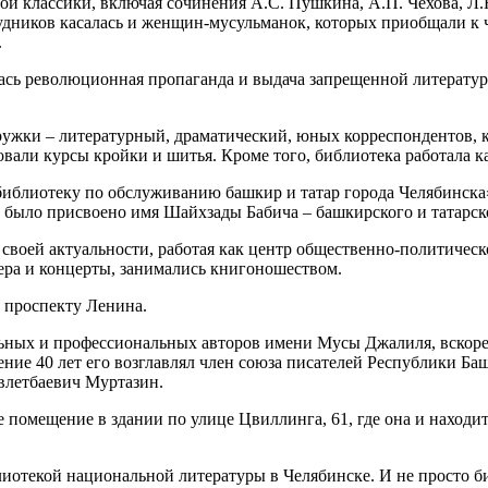
ной классики, включая сочинения А.С. Пушкина, А.П. Чехова, Л
рудников касалась и женщин-мусульманок, которых приобщали к
.
лась революционная пропаганда и выдача запрещенной литерату
ружки – литературный, драматический, юных корреспондентов, к
али курсы кройки и шитья. Кроме того, библиотека работала к
иблиотеку по обслуживанию башкир и татар города Челябинска»,
ке было присвоено имя Шайхзады Бабича – башкирского и татарско
своей актуальности, работая как центр общественно-политичес
ера и концерты, занимались книгоношеством.
 проспекту Ленина.
льных и профессиональных авторов имени Мусы Джалиля, вскоре
ние 40 лет его возглавлял член союза писателей Республики Ба
авлетбаевич Муртазин.
 помещение в здании по улице Цвиллинга, 61, где она и находит
лиотекой национальной литературы в Челябинске. И не просто б