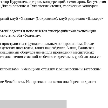
тор Курултаев, съездов, конференций, семинаров. Без участия
 Джалиловские и Тукаевские чтения, творческие конкурсы
лорный клуб «Хазина» (Сокровище), клуб родоведов «Шажере»
отеке ведется и пополняется этнографическая экспозиция
ивисты клуба «Уралым».
го пространства с функциональным зонированием. После
 детских писателей, таких как Абдулла Алиш, Галимзян
, оснащенный оборудованием для проведения масштабных
я для чтения с мягкой мебелью и креслами, удобная зона со
 экспонатами, имеющими отсылку к башкирским и татарским
тве Челябинска. На протяжении веков она бережно хранит