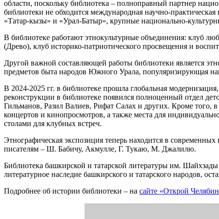
области, поскольку библиотека – полноправный партнер национ
библиотеки не обходится международная научно-практическая 
«Татар-кызы» и «Урал-Батыр», крупные национально-культурны
В библиотеке работают этнокультурные объединения: клуб лю
(Древо), клуб историко-патриотического просвещения и воспи
Другой важной составляющей работы библиотеки является этног
предметов быта народов Южного Урала, популяризирующая нац
В 2024-2025 гг. в библиотеке прошла глобальная модернизаци
реконструкции в библиотеке появился полноценный отдел детс
Гильманов, Разил Валиев, Рифат Салах и других. Кроме того,
концертов и кинопросмотров, а также места для индивидуально
столами для клубных встреч.
Этнографическая экспозиция теперь находится в современных
писателям – Ш. Бабичу, Акмулле, Г. Тукаю, М. Джалилю.
Библиотека башкирской и татарской литературы им. Шайхзады 
литературное наследие башкирского и татарского народов, ос
Подробнее об истории библиотеки – на
сайте «Открой Челябин