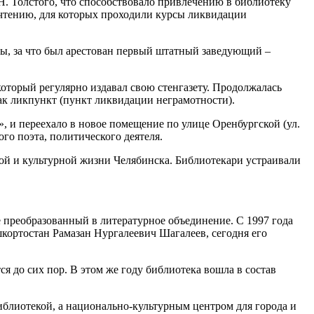
.Н. Толстого, что способствовало привлечению в библиотеку
 чтению, для которых проходили курсы ликвидации
ры, за что был арестован первый штатный заведующий –
оторый регулярно издавал свою стенгазету. Продолжалась
ак ликпункт (пункт ликвидации неграмотности).
 и переехало в новое помещение по улице Оренбургской (ул.
го поэта, политического деятеля.
кой и культурной жизни Челябинска. Библиотекари устраивали
 преобразованный в литературное объединение. С 1997 года
шкортостан Рамазан Нургалеевич Шагалеев, сегодня его
ся до сих пор. В этом же году библиотека вошла в состав
иблиотекой, а национально-культурным центром для города и