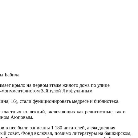
ды Бабича
мает крыло на первом этаже жилого дома по улице
ом-монументалистом Зайнулой Лутфуллиным.
кина, 16), стали функционировать медресе и библиотека.
з частных коллекций, включающих как религиозные, так и
дином Аюповым.
в в нее были записаны 1 180 читателей, а ежедневная
чный совет. Фонд включал, помимо литературы на башкирском,