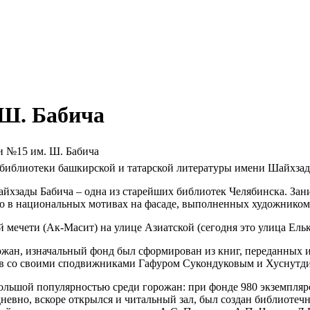
 Ш. Бабича
и №15 им. Ш. Бабича
библиотеки башкирской и татарской литературы имени Шайхза
хзады Бабича – одна из старейших библиотек Челябинска. Зани
нно в национальных мотивах на фасаде, выполненных художник
й мечети (Ак-Масит) на улице Азиатской (сегодня это улица Ель
жан, изначальный фонд был сформирован из книг, переданных и
мов со своими сподвижниками Гафуром Сукондуковым и Хуснут
большой популярностью среди горожан: при фонде 980 экземпляро
дневно, вскоре открылся и читальный зал, был создан библиоте