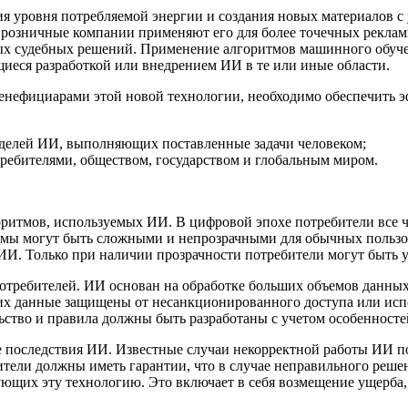
я уровня потребляемой энергии и создания новых материалов 
а розничные компании применяют его для более точечных рекла
х судебных решений. Применение алгоритмов машинного обучен
иеся разработкой или внедрением ИИ в те или иные области.
енефициарами этой новой технологии, необходимо обеспечить э
оделей ИИ, выполняющих поставленные задачи человеком;
ребителями, обществом, государством и глобальным миром.
горитмов, используемых ИИ. В цифровой эпохе потребители все 
тмы могут быть сложными и непрозрачными для обычных пользо
И. Только при наличии прозрачности потребители могут быть у
требителей. ИИ основан на обработке больших объемов данных,
их данные защищены от несанкционированного доступа или испо
ьство и правила должны быть разработаны с учетом особенносте
е последствия ИИ. Известные случаи некорректной работы ИИ по
ители должны иметь гарантии, что в случае неправильного реше
зующих эту технологию. Это включает в себя возмещение ущерба