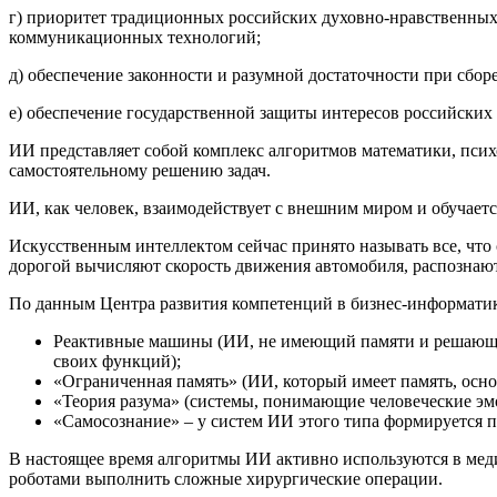
г) приоритет традиционных российских духовно-нравственны
коммуникационных технологий;
д) обеспечение законности и разумной достаточности при сбо
е) обеспечение государственной защиты интересов российских
ИИ представляет собой комплекс алгоритмов математики, пси
самостоятельному решению задач.
ИИ, как человек, взаимодействует с внешним миром и обучает
Искусственным интеллектом сейчас принято называть все, что 
дорогой вычисляют скорость движения автомобиля, распознают 
По данным Центра развития компетенций в бизнес-информатик
Реактивные машины (ИИ, не имеющий памяти и решающий
своих функций);
«Ограниченная память» (ИИ, который имеет память, осно
«Теория разума» (системы, понимающие человеческие эм
«Самосознание» – у систем ИИ этого типа формируется пр
В настоящее время алгоритмы ИИ активно используются в медиц
роботами выполнить сложные хирургические операции.