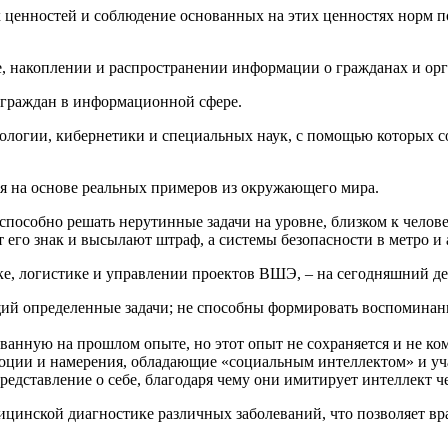
х ценностей и соблюдение основанных на этих ценностях норм
ре, накоплении и распространении информации о гражданах и ор
 граждан в информационной сфере.
хологии, кибернетики и специальных наук, с помощью которых 
ся на основе реальных примеров из окружающего мира.
способно решать нерутинные задачи на уровне, близком к челове
его знак и высылают штраф, а системы безопасности в метро и 
е, логистике и управлении проектов ВШЭ, – на сегодняшний де
 определенные задачи; не способны формировать воспоминани
ванную на прошлом опыте, но этот опыт не сохраняется и не к
оции и намерения, обладающие «социальным интеллектом» и уч
едставление о себе, благодаря чему они имитирует интеллект ч
инской диагностике различных заболеваний, что позволяет врач