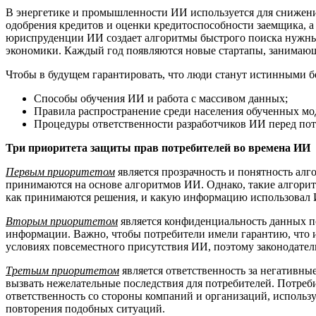
В энергетике и промышленности ИИ используется для снижени
одобрения кредитов и оценки кредитоспособности заемщика, 
юриспруденции ИИ создает алгоритмы быстрого поиска нужны
экономики. Каждый год появляются новые стартапы, занимающ
Чтобы в будущем гарантировать, что люди станут истинными б
Способы обучения ИИ и работа с массивом данных;
Правила распространение среди населения обученных м
Процедуры ответственности разработчиков ИИ перед пот
Три приоритета защиты прав потребителей во времена ИИ
Первым приоритетом
является прозрачность и понятность ал
принимаются на основе алгоритмов ИИ. Однако, такие алгори
как принимаются решения, и какую информацию использовал И
Вторым приоритетом
является конфиденциальность данных по
информации. Важно, чтобы потребители имели гарантию, что 
условиях повсеместного присутствия ИИ, поэтому законодател
Третьим приоритетом
является ответственность за негативны
вызвать нежелательные последствия для потребителей. Потреб
ответственность со стороны компаний и организаций, исполь
повторения подобных ситуаций.