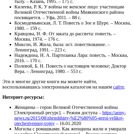
тылу. – Казань, 1995. – 175 с.
Килеева, Р. К. У войны не женское лицо: участницам
Великой Отечественной войны Миякинского района
посвящается. – Уфа, 2011. – 88 с.
Космодемьянская, Л. Т. Повесть о Зое и Шуре. – Москва,
1980. – 159 с.
Кравцова, Н. Ф. От заката до рассвета: повесть. –
Москва, 1974. – 176 с.
Миксон, И. Жила, была: ист. повествование. –
Ленинград, 1991. – 223 с.
Надеждина, Н. А. Партизанка Лара: повесть. – Москва,
2016. – 170 с.
Полевой, Б. Н. Повесть о настоящем человеке; Доктор
Вера. – Ленинград, 1980. – 553 с.
Эти и многие другие книги вы можете найти,
воспользовавшись электронным каталогом на нашем
сайте
.
Интернет-ресурсы:
Женщины – герои Великой Отечественной войны
[Электронный ресурс]. – Режим доступа –
https://army-
news.ru/2015/08/zhenshhiny-%E2%80%95-geroi-velikoj-
otechestvennoj-vojny
– 16.01.2020
Могилы с ромашками. Как женщины жили и умирали