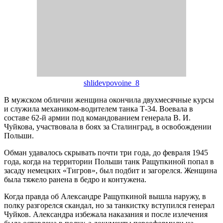
shlidevpovoine_8
В мужском обличии женщина окончила двухмесячные курсы
и служила механиком-водителем танка Т-34. Воевала в
составе 62-й армии под командованием генерала В. И.
Чуйкова, участвовала в боях за Сталинград, в освобождении
Польши.
Обман удавалось скрывать почти три года, до февраля 1945
года, когда на территории Польши танк Ращупкиной попал в
засаду немецких «Тигров», был подбит и загорелся. Женщина
была тяжело ранена в бедро и контужена.
Когда правда об Александре Ращупкиной вышла наружу, в
полку разгорелся скандал, но за танкистку вступился генерал
Чуйков. Александра избежала наказания и после излечения