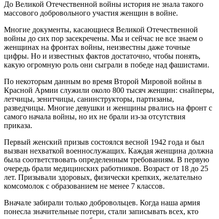
До Великой Отечественной войны история не знала такого
массового добровольного участия женщин в войне.
Многие документы, касающиеся Великой Отечественной
войны до сих пор засекречены. Мы и сейчас не все знаем о
женщинах на фронтах войны, неизвестны даже точные
цифры. Но и известных фактов достаточно, чтобы понять,
какую огромную роль они сыграли в победе над фашистами.
По некоторым данным во время Второй Мировой войны в
Красной Армии служили около 800 тысяч женщин: снайперы,
летчицы, зенитчицы, санинструкторы, партизаны,
разведчицы. Многие девушки и женщины рвались на фронт с
самого начала войны, но их не брали из-за отсутствия
приказа.
Первый женский призыв состоялся весной 1942 года и был
вызван нехваткой военнослужащих. Каждая женщина должна
была соответствовать определенным требованиям. В первую
очередь брали медицинских работников. Возраст от 18 до 25
лет. Призывали здоровых, физически крепких, желательно
комсомолок с образованием не менее 7 классов.
Вначале забирали только добровольцев. Когда наша армия
понесла значительные потери, стали записывать всех, кто