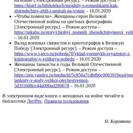
на войне [Электронный ресурс]. – Режим доступа –
https://histrf.ru/biblioteka/b/moghily-s-romashkami-kak-
zhienshchiny-zhili-i-umirali-na-voinie
– 16.01.2020
«Чтобы помнили». Женщины-герои Великой
Отечественной войны на цветных фотографиях
[Электронный ресурс]. – Режим доступа –
https://pikabu.ru/story/chtobyi_pomnili_zhenshchinyigeroi_v
– 16.01.2020
Вклад военных связистов и криптографов в Великую
Победу [Электронный ресурс]. – Режим доступа –
https://www.i-teco.ru/pobeda70/vklad-voennykh-svyazistov-i-
kriptografov-v-velikuyu-pobedu
– 16.01.2020
Женщины танкисты в годы Великой Отечественной
[Электронный ресурс]. – Режим доступа –
https://zen.yandex.ru/media/id/5c856a7cdbfb6c00b591bea4/jen
tankisty-v-gody-velikoi-otechestvennoi-
5d3f1608ce44a000ad280678
– 16.01.2020
В электронном виде книги о женщинах на войне читайте в
библиотеке
ЛитРес
.
Правила пользования
.
Н. Корлякова