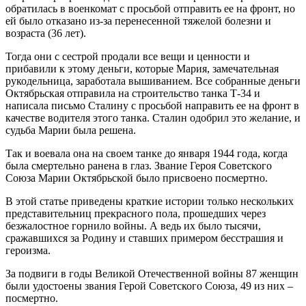
обратилась в военкомат с просьбой отправить ее на фронт, но
ей было отказано из-за перенесенной тяжелой болезни и
возраста (36 лет).
Тогда они с сестрой продали все вещи и ценности и
прибавили к этому деньги, которые Мария, замечательная
рукодельница, заработала вышиванием. Все собранные деньги
Октябрьская отправила на строительство танка Т-34 и
написала письмо Сталину с просьбой направить ее на фронт в
качестве водителя этого танка. Сталин одобрил это желание, и
судьба Марии была решена.
Так и воевала она на своем танке до января 1944 года, когда
была смертельно ранена в глаз. Звание Героя Советского
Союза Марии Октябрьской было присвоено посмертно.
В этой статье приведены краткие истории только нескольких
представительниц прекрасного пола, прошедших через
безжалостное горнило войны. А ведь их было тысячи,
сражавшихся за Родину и ставших примером бесстрашия и
героизма.
За подвиги в годы Великой Отечественной войны 87 женщин
были удостоены звания Герой Советского Союза, 49 из них –
посмертно.