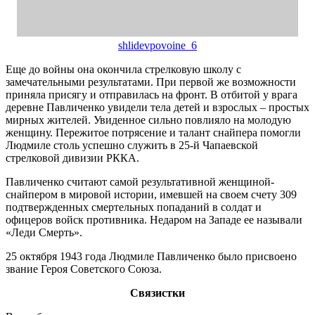
shlidevpovoine_6
Еще до войны она окончила стрелковую школу с
замечательными результатами. При первой же возможности
приняла присягу и отправилась на фронт. В отбитой у врага
деревне Павличенко увидели тела детей и взрослых – простых
мирных жителей. Увиденное сильно повлияло на молодую
женщину. Пережитое потрясение и талант снайпера помогли
Людмиле столь успешно служить в 25-й Чапаевской
стрелковой дивизии РККА.
Павличенко считают самой результативной женщиной-
снайпером в мировой истории, имевшей на своем счету 309
подтвержденных смертельных попаданий в солдат и
офицеров войск противника. Недаром на Западе ее называли
«Леди Смерть».
25 октября 1943 года Людмиле Павличенко было присвоено
звание Героя Советского Союза.
Связистки