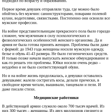
подходил по возрасту и образованию.
Первое время девушек отправляли туда, где можно было
обойтись без мужчин: санинструкторами, поварами полевой
кухни, водителями, связистками. Постепенно они освоили все
мужские профессии.
На войне представительницам прекрасного пола было гораздо
сложнее, чем мужчинам в силу психологических и
физиологических особенностей женского организма. Да и
армия не была готова принять женщин. Проблемы были даже
с формой: до 1943 года женщины носили мужскую одежду,
белье и обувь 41-43 размера. Не было гигиенических средств.
И только позже начали выпускать женское обмундирование и
как-то решать эти проблемы. Юбки носили очень редко –
неудобно и не было соответствующей обуви.
Но и на войне жизнь продолжалась, а девушки оставались
девушками: жалели состригать косы, делали прически, в
свободное время читали, вышивали, танцевали и пели. И
даже писали стихи.
Медицинские работники
В действующей армии служило около 700 тысяч врачей. Из
них 300 тысяч – женщины. Из двух миллионов среднего и