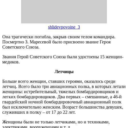
shlidevpovoine_3
Она трагически погибла, закрыв своим телом командира.
Посмертно З. Маресевой было присвоено звание Героя
Советского Союза.
Звания Герой Советского Союза были удостоены 15 женщин-
медиков.
Летчицы
Больше всего женщин, ставших героями, оказалось среди
летчиц. Всего было три авиационных полка, в которых летали
женщины: истребительный, тяжелых бомбардировщиков и
легких бомбардировщиков. Два первых – смешанные, а 46-й
гвардейский ночной бомбардировочный авиационный полк
был исключительно женским. Возраст большинства девушек,
служивших в полку – от 17 до 22 лет.
Женщины были не только летчиками, но и техниками,
электриками, вооруженцами и т. д.