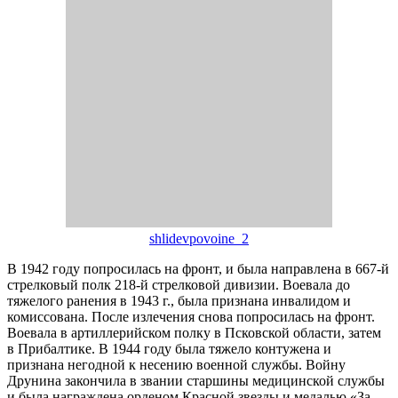
shlidevpovoine_2
В 1942 году попросилась на фронт, и была направлена в 667-й
стрелковый полк 218-й стрелковой дивизии. Воевала до
тяжелого ранения в 1943 г., была признана инвалидом и
комиссована. После излечения снова попросилась на фронт.
Воевала в артиллерийском полку в Псковской области, затем
в Прибалтике. В 1944 году была тяжело контужена и
признана негодной к несению военной службы. Войну
Друнина закончила в звании старшины медицинской службы
и была награждена орденом Красной звезды и медалью «За