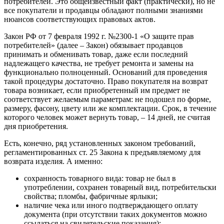
потребителей. Это общеизвестный факт (практически), но не
все покупатели и продавцы обладают полными знаниями
нюансов соответствующих правовых актов.
Закон РФ от 7 февраля 1992 г. №2300-1 «О защите прав
потребителей» (далее – Закон) обязывает продавцов
принимать и обменивать товар, даже если последний
надлежащего качества, не требует ремонта и замены на
функционально полноценный. Оснований для проведения
такой процедуры достаточно. Право покупателя на возврат
товара возникает, если приобретенный им предмет не
соответствует желаемым параметрам: не подошел по форме,
размеру, фасону, цвету или же комплектации. Срок, в течение
которого человек может вернуть товар, – 14 дней, не считая
дня приобретения.
Есть, конечно, ряд установленных законом требований,
регламентированных ст. 25 Закона к предъявляемому для
возврата изделия. А именно:
сохранность товарного вида: товар не был в
употреблении, сохранен товарный вид, потребительски
свойства; пломбы, фабричные ярлыки;
наличие чека или иного подтверждающего оплату
документа (при отсутствии таких документов можно
ссылаться на свидетельские показания);