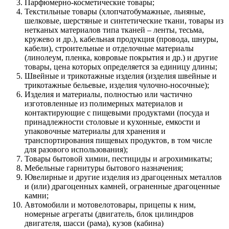
Парфюмерно-косметические товары;
Текстильные товары (хлопчатобумажные, льняные,
шелковые, шерстяные и синтетические ткани, товары из
нетканых материалов типа тканей – ленты, тесьма,
кружево и др.), кабельная продукция (провода, шнуры,
кабели), строительные и отделочные материалы
(линолеум, пленка, ковровые покрытия и др.) и другие
товары, цена которых определяется за единицу длины;
Швейные и трикотажные изделия (изделия швейные и
трикотажные бельевые, изделия чулочно-носочные);
Изделия и материалы, полностью или частично
изготовленные из полимерных материалов и
контактирующие с пищевыми продуктами (посуда и
принадлежности столовые и кухонные, емкости и
упаковочные материалы для хранения и
транспортирования пищевых продуктов, в том числе
для разового использования);
Товары бытовой химии, пестициды и агрохимикаты;
Мебельные гарнитуры бытового назначения;
Ювелирные и другие изделия из драгоценных металлов
и (или) драгоценных камней, ограненные драгоценные
камни;
Автомобили и мотовелотовары, прицепы к ним,
номерные агрегаты (двигатель, блок цилиндров
двигателя, шасси (рама), кузов (кабина)