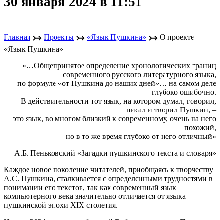
30 января 2024 в 11:51
↣
↣
↣
Главная
Проекты
«Язык Пушкина»
О проекте
«Язык Пушкина»
«…Общепринятое определение хронологических границ
современного русского литературного языка,
по формуле «от Пушкина до наших дней»… на самом деле
глубоко ошибочно.
В действительности тот язык, на котором думал, говорил,
писал и творил Пушкин, –
это язык, во многом близкий к современному, очень на него
похожий,
но в то же время глубоко от него отличный»
А.Б. Пеньковский «Загадки пушкинского текста и словаря»
Каждое новое поколение читателей, приобщаясь к творчеству
А.С. Пушкина, сталкивается с определенными трудностями в
понимании его текстов, так как современный язык
компьютерного века значительно отличается от языка
пушкинской эпохи XIX столетия.