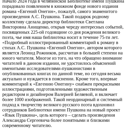
Начало 2024 года в челябинской Библиотеке имени Пушкина
порадовало появлением в книжном фонде нового издания
романа «Евгений Онегин», пожалуй, самого знаменитого
произведения А.С. Пушкина. Такой подарок родному
коллективу сделала директор библиотеки Светлана
Викторовна Анищенко, открыв череду интересных событий,
посвященных 225-ой годовщине со дня рождения великого
поэта, чье имя наша библиотека носит в течение 75-ти лет.
«Подробный иллюстрированный комментарий к роману в
стихах А.С. Пушкина «Евгений Онегин», автором которого
является Леонид Рожников, рассчитан в большей степени на
юного читателя. Многое из того, на что обращено внимание
читателей в данном издании, не удостоилось объяснений
именитыми исследователями-пушкинистами в
опубликованных книгах по данной теме, но сегодня весьма
актуально и нуждается в пояснении. Кроме того, впервые
комментарий к «Евгению Онегину» снабжен прекрасными
иллюстрациями, подготовленными художественным
редактором и дизайнером Валерией Беляевой, и включает
более 1000 изображений. Такой неординарный и системный
подход к творчеству великого русского поэта вдохновил
сотрудников Библиотеки имени Пушкина на новый проект
«Язык Пушкина», цель которого – сделать произведения
Александра Сергеевича более понятными и близкими
современному читателю.