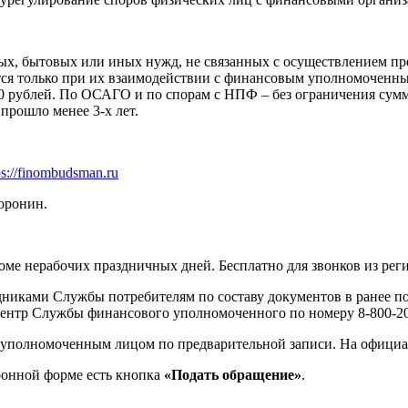
?
ных, бытовых или иных нужд, не связанных с осуществлением пр
ся только при их взаимодействии с финансовым уполномоченн
0 рублей. По ОСАГО и по спорам с НПФ – без ограничения сум
прошло менее 3-х лет.
ps://finombudsman.ru
оронин.
роме нерабочих праздничных дней. Бесплатно для звонков из рег
дниками Службы потребителям по составу документов в ранее 
центр Службы финансового уполномоченного по номеру 8-800-20
 уполномоченным лицом по предварительной записи. На официа
ронной форме есть кнопка
«Подать обращение»
.