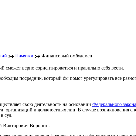
↣
↣
ний
Памятки
Финансовый омбудсмен
ый сможет верно сориентироваться и правильно себя вести.
еобходим посредник, который бы помог урегулировать все разн
ествляет свою деятельность на основании
Федерального закона
ти, организаций и должностных лиц. В случае возникновения с
в суд.
й Викторович Воронин.
 урегулирование споров физических лиц с финансовыми органи